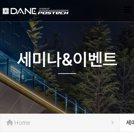
세미나&이벤트
Home
세