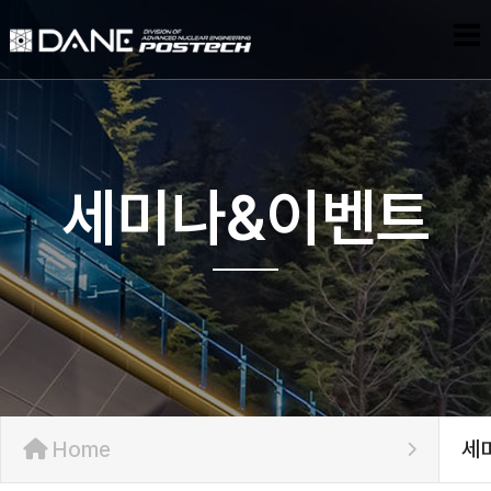
세미나&이벤트
Home
세