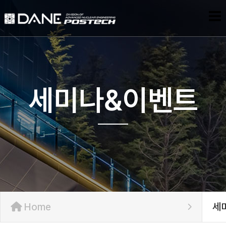
세미나&이벤트
Home
세