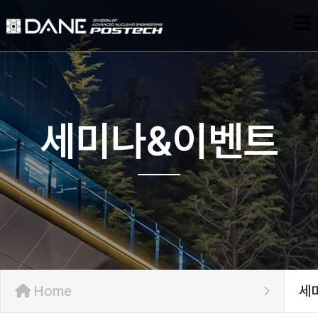
세미나&이벤트
Home
세