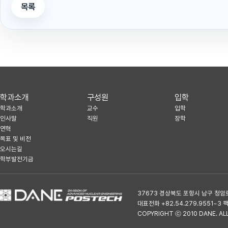
목록
학과소개
구성원
입학
학과소개
교수
입학
인사말
직원
장학
연혁
목표 및 비전
오시는길
학부발전기금
37673 경상북도 포항시 남구 청암
대표전화 +82.54.279.9551~3 팩스
COPYRIGHT ⓒ 2010 DANE. AL