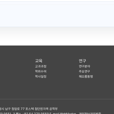
교육
연구
교과과정
연구분야
학위수여
주요연구
학사일정
해오름동맹
항시 남구 청암로 77 포스텍 첨단원자력 공학부
.9551~3 팩스 +82.54.279.9559 E-mail WebMaster
개인정보처리방침