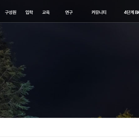
구성원
입학
교육
연구
커뮤니티
4단계 B
교수
입학
교과과정
연구분야
공지사항
교육연구
직원
장학
학위수여
주요연구
학과소식
교육연구
학사일정
해오름동맹
세미나&이벤트
교육연구
취업정보
교육연구단
포토뉴스
관련링크