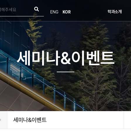
학과소개
ENG
KOR
학과소개
인사말
연혁
목표 및 비전
오시는길
세미나&이벤트
학부발전기금
세미나&이벤트