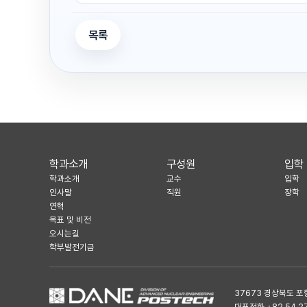
목록
학과소개
구성원
입학
학과소개
교수
입학
인사말
직원
장학
연혁
목표 및 비전
오시는길
학부발전기금
37673 경상북도 포
대표전화 +82.54.279