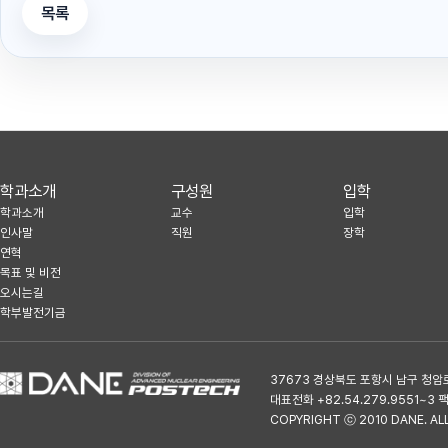
목록
학과소개
구성원
입학
학과소개
교수
입학
인사말
직원
장학
연혁
목표 및 비전
오시는길
학부발전기금
37673 경상북도 포항시 남구 청암
대표전화 +82.54.279.9551~3 팩스
COPYRIGHT ⓒ 2010 DANE. AL