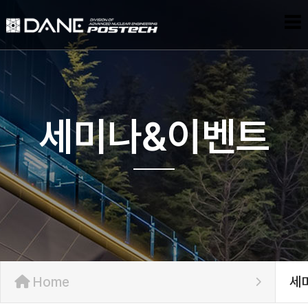
세미나&이벤트
Home
세