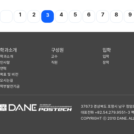
다음
맨끝
1
2
4
5
6
7
8
9
3
학과소개
구성원
입학
학과소개
교수
입학
인사말
직원
장학
연혁
목표 및 비전
오시는길
학부발전기금
37673 경상북도 포항시 남구 청암
대표전화 +82.54.279.9551~3 팩스
COPYRIGHT ⓒ 2010 DANE. AL