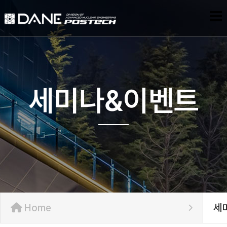
세미나&이벤트
Home
세