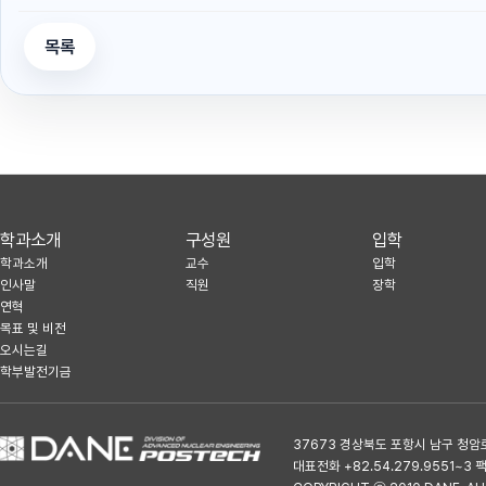
목록
학과소개
구성원
입학
학과소개
교수
입학
인사말
직원
장학
연혁
목표 및 비전
오시는길
학부발전기금
37673 경상북도 포항시 남구 청암
대표전화 +82.54.279.9551~3 팩스