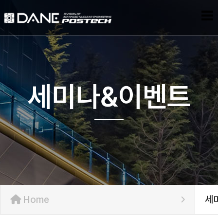
세미나&이벤트
Home
세