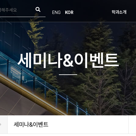
학과소개
ENG
KOR
학과소개
인사말
연혁
목표 및 비전
오시는길
세미나&이벤트
학부발전기금
세미나&이벤트