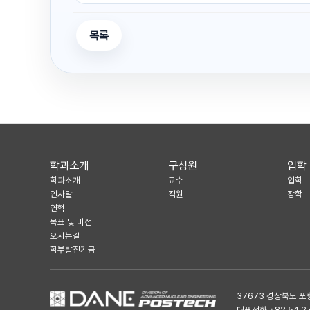
목록
학과소개
구성원
입학
학과소개
교수
입학
인사말
직원
장학
연혁
목표 및 비전
오시는길
학부발전기금
37673 경상북도 포
대표전화 +82.54.279