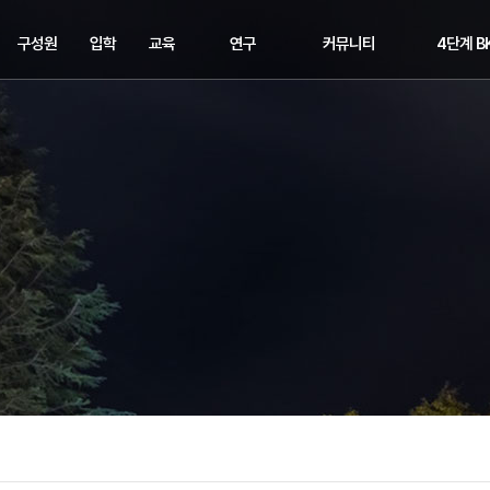
구성원
입학
교육
연구
커뮤니티
4단계 B
교수
입학
교과과정
연구분야
공지사항
교육연구
직원
장학
학위수여
주요연구
학과소식
교육연구
학사일정
해오름동맹
세미나&이벤트
교육연구
취업정보
교육연구단
포토뉴스
관련링크