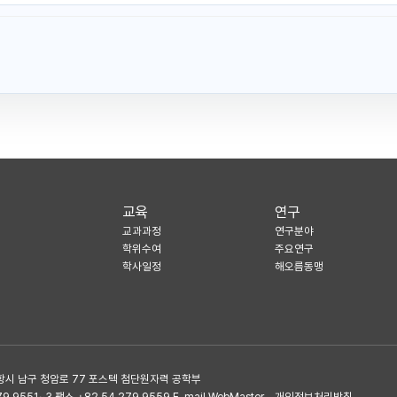
교육
연구
교과과정
연구분야
학위수여
주요연구
학사일정
해오름동맹
항시 남구 청암로 77 포스텍 첨단원자력 공학부
.9551~3 팩스 +82.54.279.9559 E-mail WebMaster
개인정보처리방침