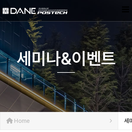
세미나&이벤트
Home
세