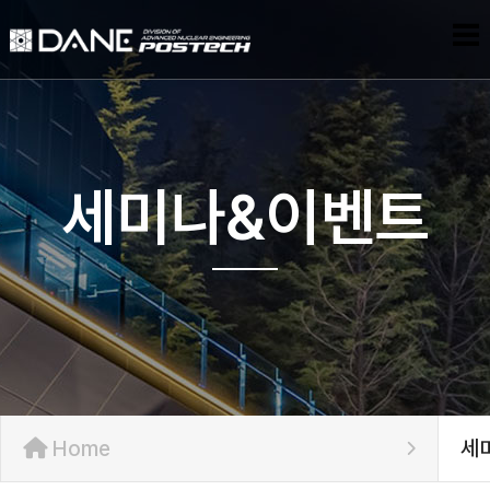
세미나&이벤트
Home
세