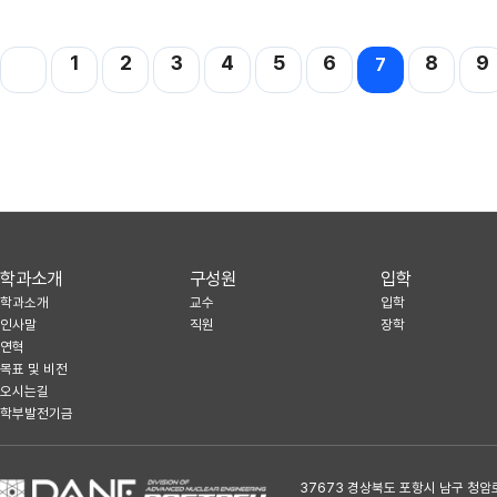
다음
맨끝
1
2
3
4
5
6
8
9
7
학과소개
구성원
입학
학과소개
교수
입학
인사말
직원
장학
연혁
목표 및 비전
오시는길
학부발전기금
37673 경상북도 포항시 남구 청암