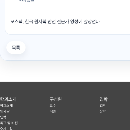
다음글
포스텍, 한국 원자력 안전 전문가 양성에 앞장선다
목록
학과소개
구성원
입학
학과소개
교수
입학
인사말
직원
장학
연혁
목표 및 비전
오시는길