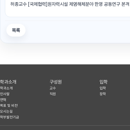
허종교수 [국제협력]원자력시설 제염해체분야 한영 공동연구 본격 
목록
학과소개
구성원
입학
학과소개
교수
입학
인사말
직원
장학
연혁
목표 및 비전
오시는길
학부발전기금