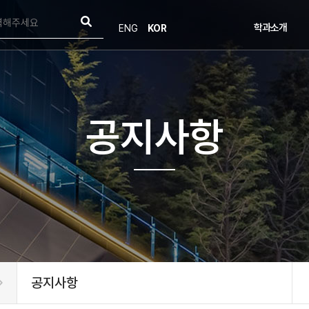
학과소개
ENG
KOR
학과소개
인사말
연혁
목표 및 비전
오시는길
공지사항
학부발전기금
공지사항