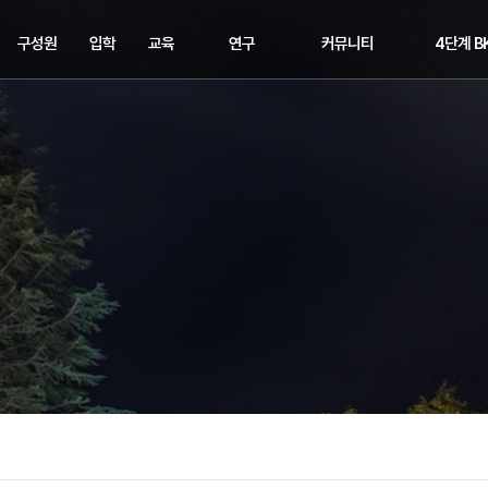
구성원
입학
교육
연구
커뮤니티
4단계 B
교수
입학
교과과정
연구분야
공지사항
교육연구
직원
장학
학위수여
주요연구
학과소식
교육연구
학사일정
해오름동맹
세미나&이벤트
교육연구
취업정보
교육연구단
포토뉴스
관련링크