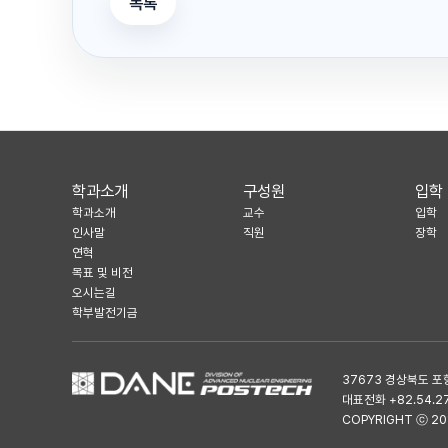
목록
학과소개
구성원
입학
학과소개
교수
입학
인사말
직원
장학
연혁
목표 및 비전
오시는길
학부발전기금
37673 경상북도 포
대표전화 +82.54.279
COPYRIGHT ⓒ 201