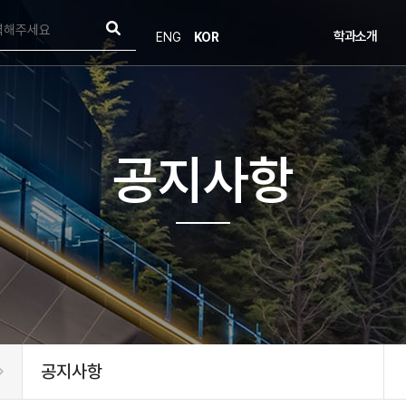
학과소개
ENG
KOR
학과소개
인사말
연혁
목표 및 비전
오시는길
공지사항
학부발전기금
공지사항