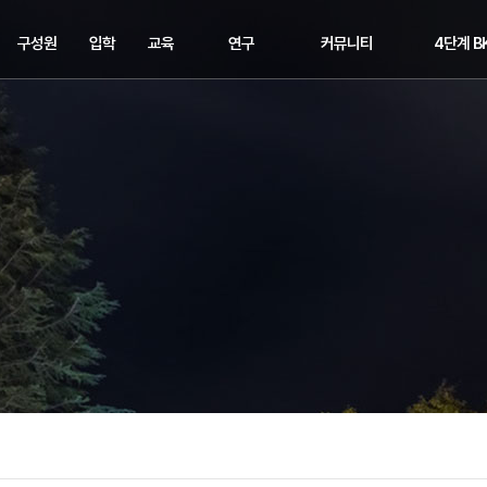
구성원
입학
교육
연구
커뮤니티
4단계 B
교수
입학
교과과정
연구분야
공지사항
교육연구
직원
장학
학위수여
주요연구
학과소식
교육연구
학사일정
해오름동맹
세미나&이벤트
교육연구
취업정보
교육연구단
포토뉴스
관련링크