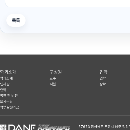
목록
학과소개
구성원
입학
학과소개
교수
입학
인사말
직원
장학
연혁
목표 및 비전
오시는길
학부발전기금
37673 경상북도 포항시 남구 청암